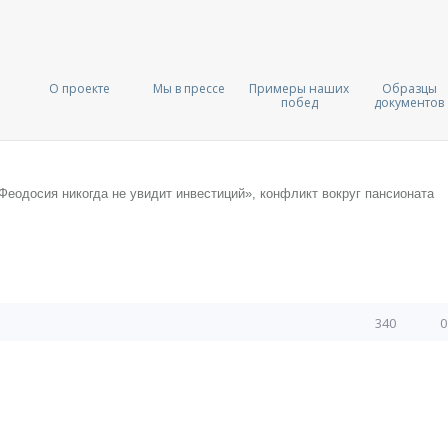
О проекте
Мы в прессе
Примеры наших
Образцы
побед
документов
еодосия никогда не увидит инвестиций», конфликт вокруг пансионата
340
0